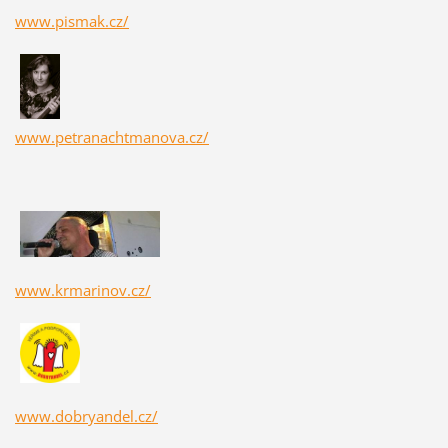
www.pismak.cz/
www.petranachtmanova.cz/
www.krmarinov.cz/
www.dobryandel.cz/