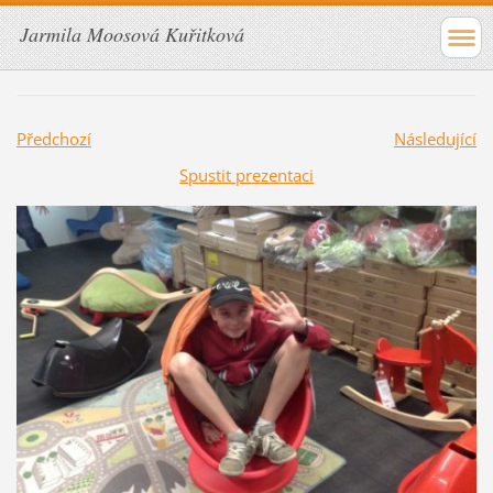
Jarmila Moosová Kuřitková
Předchozí
Následující
Spustit prezentaci