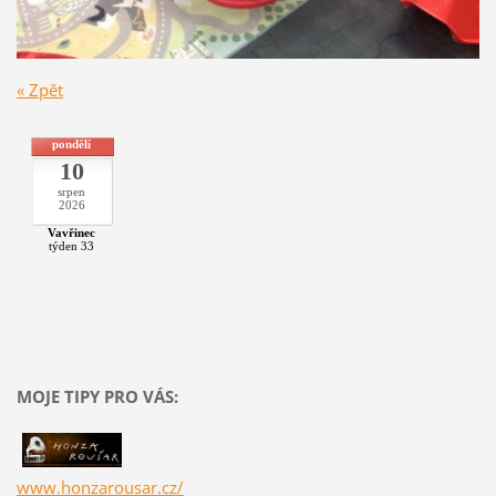
« Zpět
pondělí
10
srpen
2026
Vavřinec
týden 33
MOJE TIPY PRO VÁS:
www.honzarousar.cz/