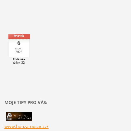
čtvrtek
6
srpen
2026
Oldřiška
týden 32
MOJE TIPY PRO VÁS:
www.honzarousar.cz/