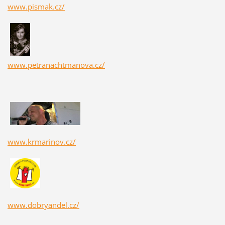
www.pismak.cz/
www.petranachtmanova.cz/
www.krmarinov.cz/
www.dobryandel.cz/