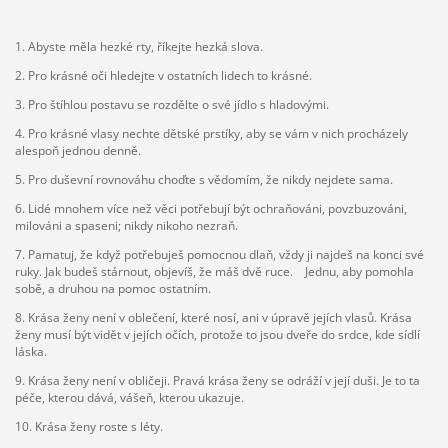
1. Abyste měla hezké rty, říkejte hezká slova.
2. Pro krásné oči hledejte v ostatních lidech to krásné.
3. Pro štíhlou postavu se rozdělte o své jídlo s hladovými.
4. Pro krásné vlasy nechte dětské prstíky, aby se vám v nich procházely
alespoň jednou denně.
5. Pro duševní rovnováhu choďte s vědomím, že nikdy nejdete sama.
6. Lidé mnohem více než věci potřebují být ochraňováni, povzbuzováni,
milováni a spaseni; nikdy nikoho nezraň.
7. Pamatuj, že když potřebuješ pomocnou dlaň, vždy ji najdeš na konci své
ruky. Jak budeš stárnout, objevíš, že máš dvě ruce. Jednu, aby pomohla
sobě, a druhou na pomoc ostatním.
8. Krása ženy není v oblečení, které nosí, ani v úpravě jejích vlasů. Krása
ženy musí být vidět v jejích očích, protože to jsou dveře do srdce, kde sídlí
láska.
9. Krása ženy není v obličeji. Pravá krása ženy se odráží v její duši. Je to ta
péče, kterou dává, vášeň, kterou ukazuje.
10. Krása ženy roste s léty.