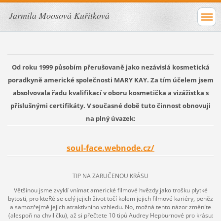
Jarmila Moosová Kuřitková
Od roku 1999 působím přerušovaně jako nezávislá kosmetická
poradkyně americké společnosti MARY KAY. Za tím účelem jsem
absolvovala řadu kvalifikací v oboru kosmetička a vizážistka s
příslušnými certifikáty. V současné době tuto činnost obnovuji
na plný úvazek:
soul-face.webnode.cz/
TIP NA ZARUČENOU KRÁSU
Většinou jsme zvyklí vnímat americké filmové hvězdy jako trošku plytké
bytosti, pro kteRé se celý jejich život točí kolem jejich filmové kariéry, peněz
a samozřejmě jejich atraktivního vzhledu. No, možná tento názor změníte
(alespoň na chviličku), až si přečtete 10 tipů Audrey Hepburnové pro krásu: