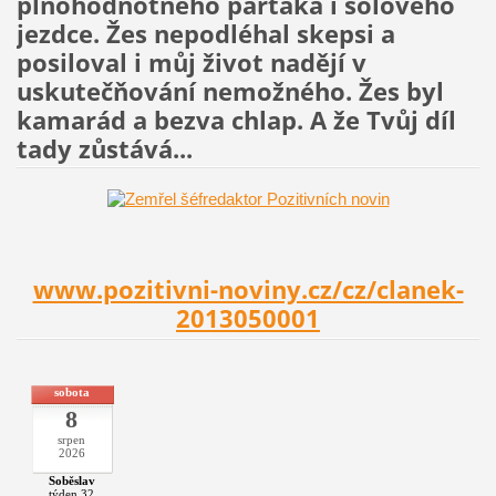
plnohodnotného parťáka i sólového
jezdce. Žes nepodléhal skepsi a
posiloval i můj život nadějí v
uskutečňování nemožného. Žes byl
kamarád a bezva chlap. A že Tvůj díl
tady zůstává...
www.pozitivni-noviny.cz/cz/clanek-
2013050001
sobota
8
srpen
2026
Soběslav
týden 32