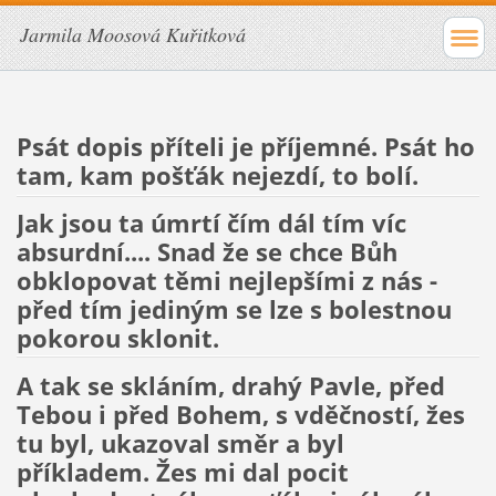
Jarmila Moosová Kuřitková
Psát dopis příteli je příjemné. Psát ho
tam, kam pošťák nejezdí, to bolí.
Jak jsou ta úmrtí čím dál tím víc
absurdní.... Snad že se chce Bůh
obklopovat těmi nejlepšími z nás -
před tím jediným se lze s bolestnou
pokorou sklonit.
A tak se skláním, drahý Pavle, před
Tebou i před Bohem, s vděčností, žes
tu byl, ukazoval směr a byl
příkladem. Žes mi dal pocit