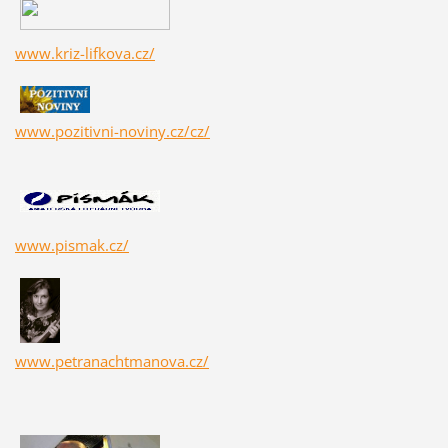
www.kriz-lifkova.cz/
www.pozitivni-noviny.cz/cz/
www.pismak.cz/
www.petranachtmanova.cz/