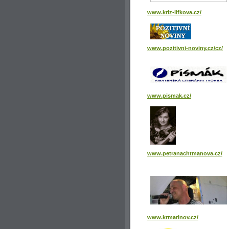
www.kriz-lifkova.cz/
www.pozitivni-noviny.cz/cz/
www.pismak.cz/
www.petranachtmanova.cz/
www.krmarinov.cz/