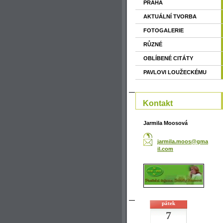
PRAHA
AKTUÁLNÍ TVORBA
FOTOGALERIE
RŮZNÉ
OBLÍBENÉ CITÁTY
PAVLOVI LOUŽECKÉMU
Kontakt
Jarmila Moosová
jarmila.
moos@gma
il.com
pátek
7