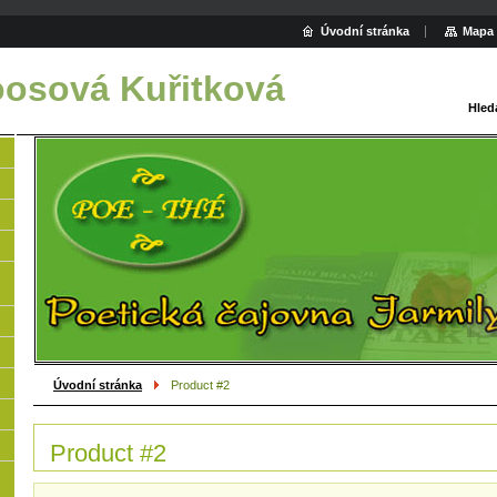
Úvodní stránka
Mapa 
oosová Kuřitková
Hled
Úvodní stránka
Product #2
Product #2