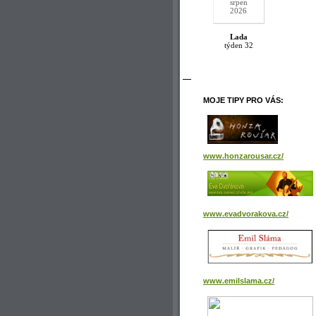
srpen
2026
Lada
týden 32
MOJE TIPY PRO VÁS:
www.honzarousar.cz/
www.evadvorakova.cz/
www.emilslama.cz/