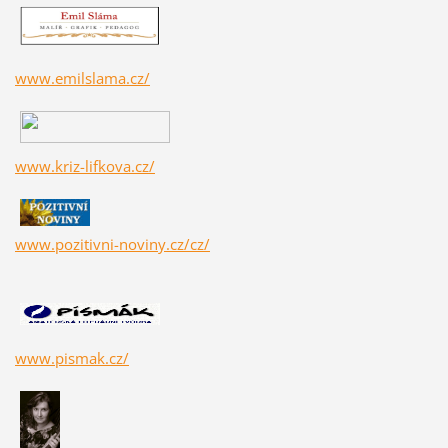
www.emilslama.cz/
www.kriz-lifkova.cz/
www.pozitivni-noviny.cz/cz/
www.pismak.cz/