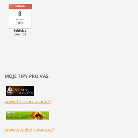
sobota
8
srpen
2026
Soběslav
týden 32
MOJE TIPY PRO VÁS:
www.honzarousar.cz/
www.evadvorakova.cz/