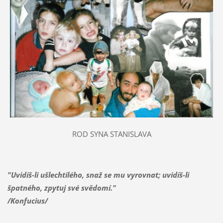
ROD SYNA STANISLAVA
"Uvidíš-li ušlechtilého, snaž se mu vyrovnat; uvidíš-li
špatného, zpytuj své svědomí."
/Konfucius/