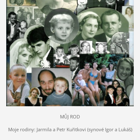
MŮJ ROD
Moje rodiny: Jarmila a Petr Kuřitkovi (synové Igor a Lukáš)