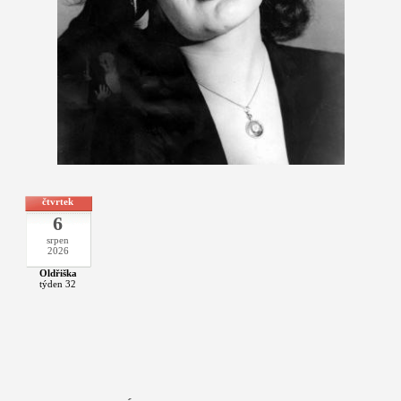
čtvrtek
6
srpen
2026
Oldřiška
týden 32