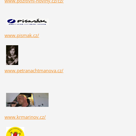
www.pozitivni-noviny.cz/cz/
www.pismak.cz/
www.petranachtmanova.cz/
www.krmarinov.cz/