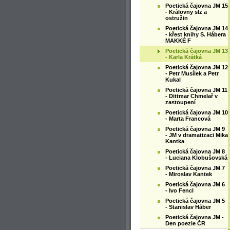
Poetická čajovna JM 15
- Královny slz a
ostružin
Poetická čajovna JM 14
- křest knihy S. Hábera
MAKKÉ F
Poetická čajovna JM 13
- Karla Krátká
Poetická čajovna JM 12
- Petr Musílek a Petr
Kukal
Poetická čajovna JM 11
- Dittmar Chmelař v
zastoupení
Poetická čajovna JM 10
- Marta Francová
Poetická čajovna JM 9
- JM v dramatizaci Mika
Kantka
Poetická čajovna JM 8
- Luciana Klobušovská
Poetická čajovna JM 7
- Miroslav Kantek
Poetická čajovna JM 6
- Ivo Fencl
Poetická čajovna JM 5
- Stanislav Háber
Poetická čajovna JM -
Den poezie ČR