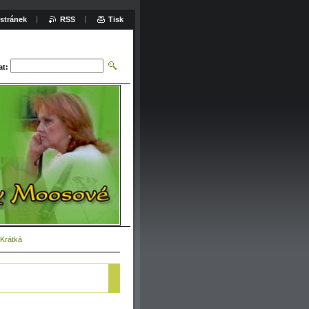
stránek
RSS
Tisk
at:
 Krátká