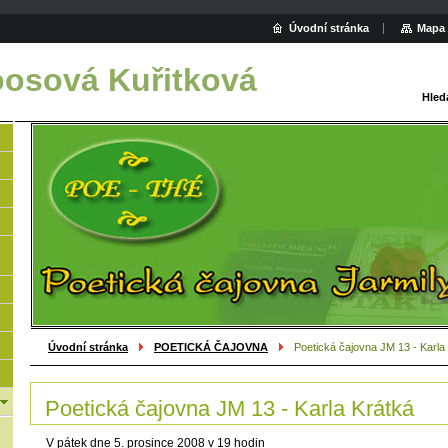
Úvodní stránka
Mapa 
oosová Kuřitková
Hled
Úvodní stránka
POETICKÁ ČAJOVNA
Poetická čajovna JM 13 - Karla
Poetická čajovna JM 13 - Karla Krátká
V pátek dne 5. prosince 2008 v 19 hodin