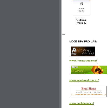
6
srpen
2026
Oldřiška
týden 32
MOJE TIPY PRO VÁS:
www.honzarousar.cz/
www.evadvorakova.cz/
www.emilslama.cz/