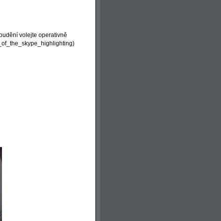
oudění volejte operativně
of_the_skype_highlighting
)