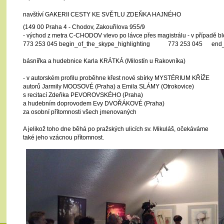
navštíví GAKERII CESTY KE SVĚTLU ZDEŇKA HAJNÉHO
(149 00 Praha 4 - Chodov, Zakouřilova 955/9
- východ z metra C-CHODOV vlevo po lávce přes magistrálu - v případě bl
773 253 045
begin_of_the_skype_highlighting
773 253 045
end_
básnířka a hudebnice Karla KRÁTKÁ (Milostín u Rakovníka)
- v autorském profilu proběhne křest nové sbírky MYSTÉRIUM KŘÍŽE
autorů Jarmily MOOSOVÉ (Praha) a Emila SLÁMY (Otrokovice)
s recitací Zdeňka PEVOROVSKÉHO (Praha)
a hudebním doprovodem Evy DVOŘÁKOVÉ (Praha)
za osobní přítomnosti všech jmenovaných
A jelikož toho dne běhá po pražských ulicích sv. Mikuláš, očekáváme
také jeho vzácnou přítomnost.