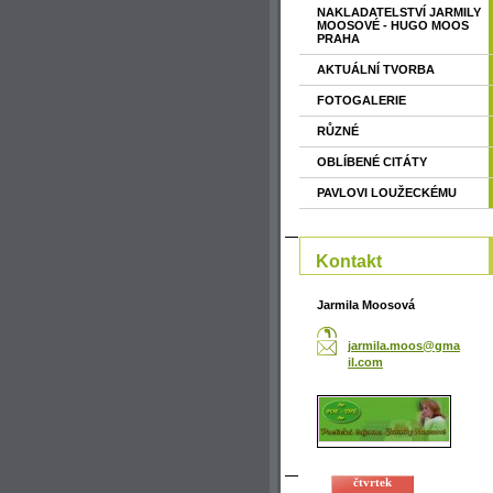
NAKLADATELSTVÍ JARMILY
MOOSOVÉ - HUGO MOOS
PRAHA
AKTUÁLNÍ TVORBA
FOTOGALERIE
RŮZNÉ
OBLÍBENÉ CITÁTY
PAVLOVI LOUŽECKÉMU
Kontakt
Jarmila Moosová
jarmila.
moos@gma
il.com
čtvrtek