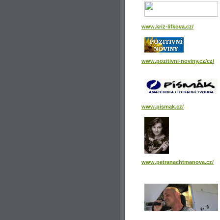
www.kriz-lifkova.cz/
www.pozitivni-noviny.cz/cz/
www.pismak.cz/
www.petranachtmanova.cz/