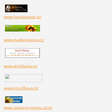
www.honzarousar.cz/
www.evadvorakova.cz/
www.emilslama.cz/
www.kriz-lifkova.cz/
www.pozitivni-noviny.cz/cz/