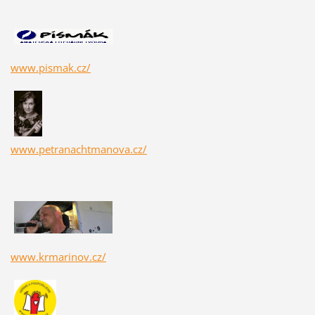
www.pismak.cz/
www.petranachtmanova.cz/
www.krmarinov.cz/