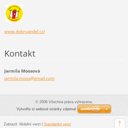
www.dobryandel.cz/
Kontakt
Jarmila Moosová
jarmila.
moos@gma
il.com
© 2008 Všechna práva vyhrazena.
Vytvořte si webové stránky zdarma!
Zobrazit:
Mobilní verzi
|
Standardní verzi