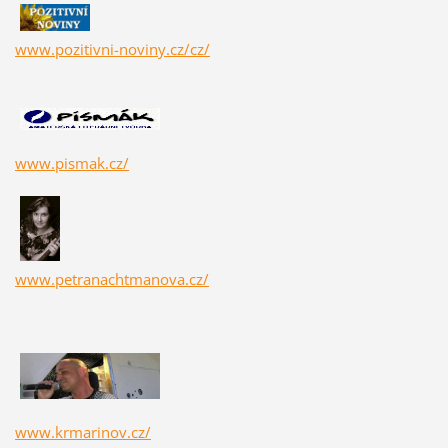
www.pozitivni-noviny.cz/cz/
www.pismak.cz/
www.petranachtmanova.cz/
www.krmarinov.cz/